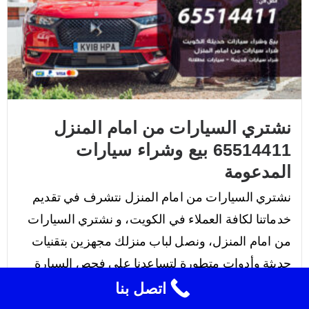
نشتري السيارات من امام المنزل
65514411 بيع وشراء سيارات
المدعومة
نشتري السيارات من امام المنزل نتشرف في تقديم
خدماتنا لكافة العملاء في الكويت، و نشتري السيارات
من امام المنزل، ونصل لباب منزلك مجهزين بتقنيات
حديثة وأدوات متطورة لتساعدنا على فحص السيارة
ومعاينتها قبل عملية الشراء حيث نقوم بفصحها بدقة
اتصل بنا
من خلال فريق عملنا الذي يمتلك الخبرة والمهارة في