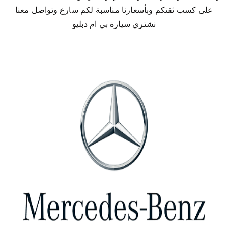
على كسب ثقتكم وبأسعارنا مناسبة لكم سارع وتواصل معنا
نشتري سيارة بي ام دبليو