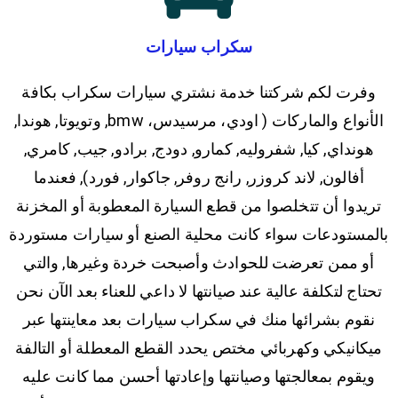
سكراب سيارات
وفرت لكم شركتنا خدمة نشتري سيارات سكراب بكافة
الأنواع والماركات ( اودي، مرسيدس، bmw, وتويوتا, هوندا,
هونداي, كيا, شفروليه, كمارو, دودج, برادو, جيب, كامري,
أفالون, لاند كروزر, رانج روفر, جاكوار, فورد), فعندما
تريدوا أن تتخلصوا من قطع السيارة المعطوبة أو المخزنة
بالمستودعات سواء كانت محلية الصنع أو سيارات مستوردة
أو ممن تعرضت للحوادث وأصبحت خردة وغيرها, والتي
تحتاج لتكلفة عالية عند صيانتها لا داعي للعناء بعد الآن نحن
نقوم بشرائها منك في سكراب سيارات بعد معاينتها عبر
ميكانيكي وكهربائي مختص يحدد القطع المعطلة أو التالفة
ويقوم بمعالجتها وصيانتها وإعادتها أحسن مما كانت عليه